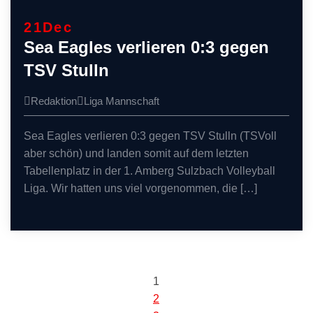
21
Dec
Sea Eagles verlieren 0:3 gegen
TSV Stulln
Redaktion
Liga
Mannschaft
Sea Eagles verlieren 0:3 gegen TSV Stulln (TSVoll
aber schön) und landen somit auf dem letzten
Tabellenplatz in der 1. Amberg Sulzbach Volleyball
Liga. Wir hatten uns viel vorgenommen, die […]
1
Seitennummer
2