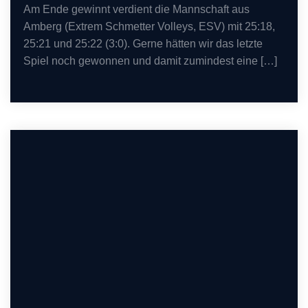
Am Ende gewinnt verdient die Mannschaft aus
Amberg (Extrem Schmetter Volleys, ESV) mit 25:18,
25:21 und 25:22 (3:0). Gerne hätten wir das letzte
Spiel noch gewonnen und damit zumindest eine […]