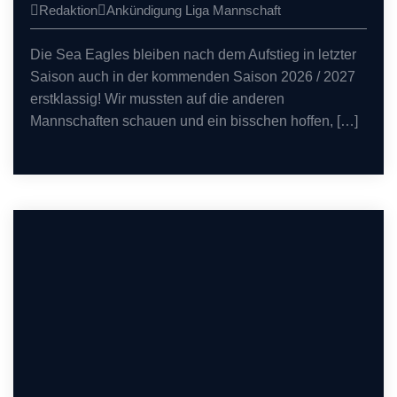
Redaktion
Ankündigung
Liga
Mannschaft
Die Sea Eagles bleiben nach dem Aufstieg in letzter
Saison auch in der kommenden Saison 2026 / 2027
erstklassig! Wir mussten auf die anderen
Mannschaften schauen und ein bisschen hoffen, […]