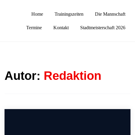
Skip
Herzlich Willkommen beim Volleyballclub Auerbach in der
to
Home
Trainingszeiten
Die Mannschaft
VC Auerbach
Oberpfalz
content
Termine
Kontakt
Stadtmeisterschaft 2026
Autor:
Redaktion