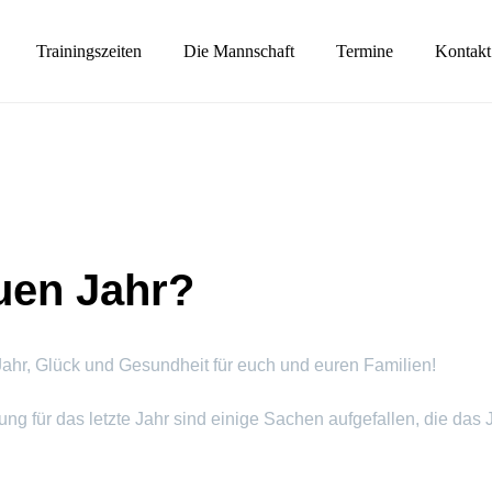
Trainingszeiten
Die Mannschaft
Termine
Kontakt
uen Jahr?
hr, Glück und Gesundheit für euch und euren Familien!
ng für das letzte Jahr sind einige Sachen aufgefallen, die das J