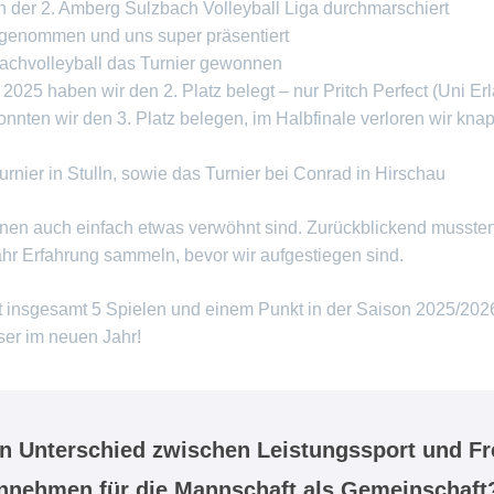
n der 2. Amberg Sulzbach Volleyball Liga durchmarschiert
ilgenommen und uns super präsentiert
eachvolleyball das Turnier gewonnen
 2025 haben wir den 2. Platz belegt – nur Pritch Perfect (Uni E
en wir den 3. Platz belegen, im Halbfinale verloren wir knapp
rnier in Stulln, sowie das Turnier bei Conrad in Hirschau
en auch einfach etwas verwöhnt sind. Zurückblickend mussten
ahr Erfahrung sammeln, bevor wir aufgestiegen sind.
insgesamt 5 Spielen und einem Punkt in der Saison 2025/2026 (
ser im neuen Jahr!
en Unterschied zwischen Leistungssport und Fr
innehmen für die Mannschaft als Gemeinschaft